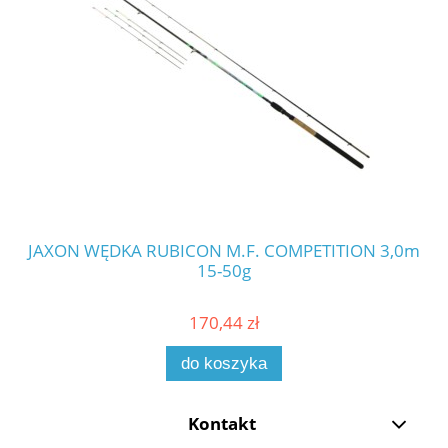
JAXON WĘDKA RUBICON M.F. COMPETITION 3,0m
JA
15-50g
170,44 zł
do koszyka
Kontakt