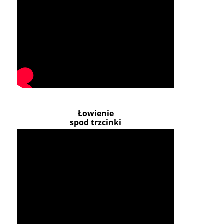
Łowienie
spod trzcinki