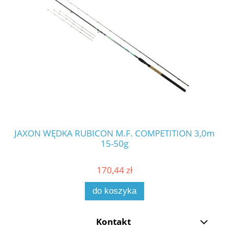
JAXON WĘDKA RUBICON M.F. COMPETITION 3,0m
JA
15-50g
170,44 zł
do koszyka
Kontakt