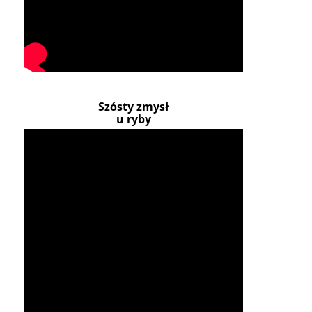
Szósty zmysł
u ryby