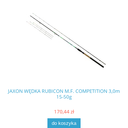
JAXON WĘDKA RUBICON M.F. COMPETITION 3,0m
JA
15-50g
170,44 zł
do koszyka