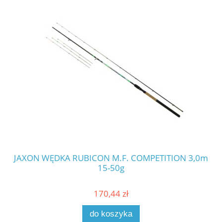
JAXON WĘDKA RUBICON M.F. COMPETITION 3,0m
JA
15-50g
170,44 zł
do koszyka