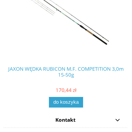
JAXON WĘDKA RUBICON M.F. COMPETITION 3,0m
JA
15-50g
170,44 zł
do koszyka
Kontakt