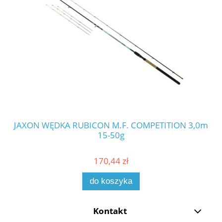
JAXON WĘDKA RUBICON M.F. COMPETITION 3,0m
JA
15-50g
170,44 zł
do koszyka
Kontakt