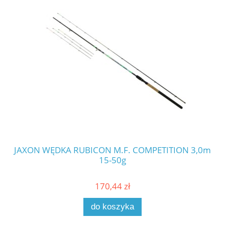
JAXON WĘDKA RUBICON M.F. COMPETITION 3,0m
JA
15-50g
170,44 zł
do koszyka