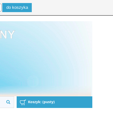
Zaloguj się
do koszyka
Zarejestruj się
Koszyk:
(pusty)