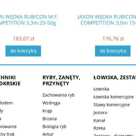
N WĘDKA RUBICON M.F.
JAXON WĘDKA RUBICON
PETITION 3,3m 20-50g
COMPETITION 3,0m 15
183,07 zł
176,76 zł
do koszyka
do koszyka
CHNIKI
RYBY, ZANĘTY,
ŁOWISKA, ZEST
DKRSKIE
PRZYNĘTY
Łowiska
Zachowania ryb
Łowiska komercyjne
 lodem
Wzdręga
Stawy komercyjne
ły
Krąp
Jezioro
a
Brzana
Kanał
piowanie
Biologia ryb
Rzeka
ny trok
Amur
Zestawy - diagramy