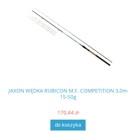
JAXON WĘDKA RUBICON M.F. COMPETITION 3,0m
JA
15-50g
170,44 zł
do koszyka