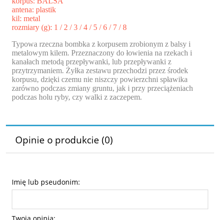
korpus: BALSA
antena: plastik
kil: metal
rozmiary (g): 1 / 2 / 3 / 4 / 5 / 6 / 7 / 8
Typowa rzeczna bombka z korpusem zrobionym z balsy i
metalowym kilem. Przeznaczony do łowienia na rzekach i
kanałach metodą przepływanki, lub przepływanki z
przytrzymaniem. Żyłka zestawu przechodzi przez środek
korpusu, dzięki czemu nie niszczy powierzchni spławika
zarówno podczas zmiany gruntu, jak i przy przeciążeniach
podczas holu ryby, czy walki z zaczepem.
Opinie o produkcie (0)
Imię lub pseudonim:
Twoja opinia: