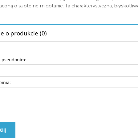
oną o subtelne migotanie. Ta charakterystyczna, błyskotliwa 
e o produkcie (0)
b pseudonim:
pinia:
lij