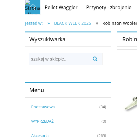
Pellet Waggler
Przynęty - zbrojenie
»
»
Jesteś w:
BLACK WEEK 2025
Robinson Wobler
Wyszukiwarka
Robin
Menu
Podstawowa
(34)
WYPRZEDAŻ
(0)
Akcesoria
(269)