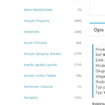
BONY PREZENTOWE
(5)
Haczyki, Przypony
(640)
Opis
Kołowrotki
(204)
Kosze / Pomosty
(84)
Prod
Koszyki, Sprężyny, Bombki
(279)
Ref:
EAN:
Krętliki, Agrafki, Łączniki
(114)
Mode
Dług
Krzesła / Łóżka / Meble
(38)
Waga
Rodza
Na komary i kleszcze
(1)
Typ p
Typ:
Narzędzia
(191)
Robins