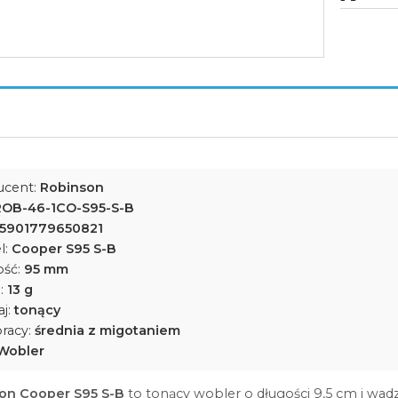
ucent:
Robinson
ROB-46-1CO-S95-S-B
5901779650821
l:
Cooper S95 S-B
ość:
95 mm
:
13 g
j:
tonący
racy:
średnia z migotaniem
Wobler
on Cooper S95 S-B
to tonący wobler o długości 9,5 cm i wadz