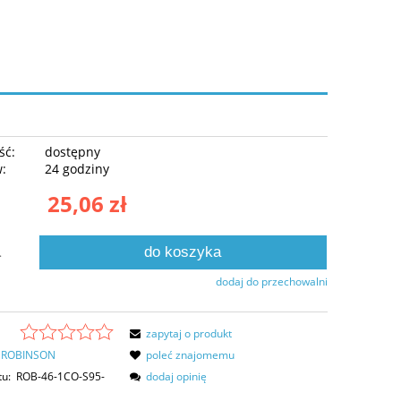
ść:
dostępny
w:
24 godziny
25,06 zł
do koszyka
.
dodaj do przechowalni
zapytaj o produkt
ROBINSON
poleć znajomemu
tu:
ROB-46-1CO-S95-
dodaj opinię