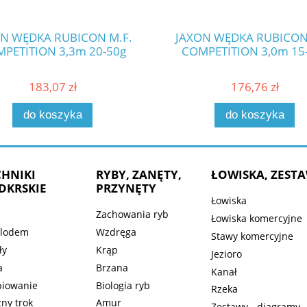
N WĘDKA RUBICON M.F.
JAXON WĘDKA RUBICON
PETITION 3,3m 20-50g
COMPETITION 3,0m 15
183,07 zł
176,76 zł
do koszyka
do koszyka
CHNIKI
RYBY, ZANĘTY,
ŁOWISKA, ZEST
DKRSKIE
PRZYNĘTY
Łowiska
Zachowania ryb
Łowiska komercyjne
 lodem
Wzdręga
Stawy komercyjne
ły
Krąp
Jezioro
a
Brzana
Kanał
piowanie
Biologia ryb
Rzeka
ny trok
Amur
Zestawy - diagramy