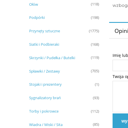
Ołów
(118)
wzbogac
Podpórki
(198)
Opini
Przynęty sztuczne
(1775)
Siatki i Podbieraki
(168)
Imię lu
Skrzynki / Pudełka / Butelki
(119)
Spławiki / Zestawy
(705)
Twoja o
Stojaki i prezentery
(1)
Sygnalizatory brań
(93)
Torby i pokrowce
(112)
wyś
Wiadra / Miski / Sita
(85)