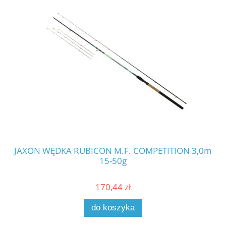
JAXON WĘDKA RUBICON M.F. COMPETITION 3,0m
JA
15-50g
170,44 zł
do koszyka